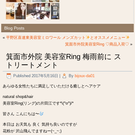
Blog Posts
«
平野区喜連東美容室ミロワール メンズカット
とオススメメニュー
箕面市外院美容室Ring ♡商品入荷♡
»
箕面市外院 美容室Ring 梅雨前に ス
トリートメント
Published
2017年5月16日
|
By
bijoux-da01
あらゆる女性たちに満足していただける癒しとヘアケア
natural shop&hair
美容室Ring(リング)の片田江です*\(^o^)/*
皆さん こんにちは〜
本日は お天気も 良く 気持ち良いのですが
花粉が 沢山飛んでますねー(~_~;)