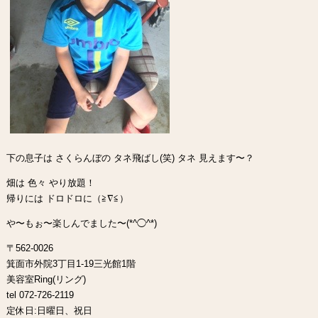
下の息子は さくらんぼの タネ飛ばし(笑) タネ 見えます〜？
畑は 色々 やり放題！
帰りには ドロドロに（≧∇≦）
や〜もぉ〜楽しんでました〜(*^◯^*)
〒562-0026
箕面市外院3丁目1-19三光館1階
美容室Ring(リング)
tel 072-726-2119
定休日:日曜日、祝日