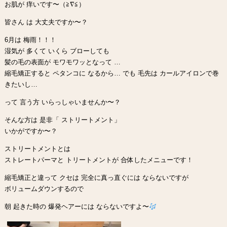
お肌が 痒いです〜（≧∇≦）
皆さん は 大丈夫ですか〜？
6月は 梅雨！！！
湿気が 多くて いくら ブローしても
髪の毛の表面が モワモワッとなって …
縮毛矯正すると ペタンコに なるから… でも 毛先は カールアイロンで巻
きたいし…
って 言う方 いらっしゃいませんか〜？
そんな方は 是非「 ストリートメント」
いかがですか〜？
ストリートメントとは
ストレートパーマと トリートメントが 合体したメニューです！
縮毛矯正と違って クセは 完全に真っ直ぐには ならないですが
ボリュームダウンするので
朝 起きた時の 爆発ヘアーには ならないですよ〜