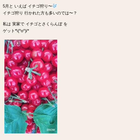
5月と いえば イチゴ狩り〜
イチゴ狩り 行かれた方も多いのでは〜？
私は 実家で イチゴとさくらんぼ を
ゲット*\(^o^)/*