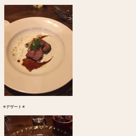
✳︎デザート✳︎