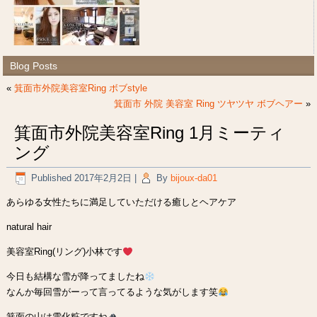
Blog Posts
«
箕面市外院美容室Ring ボブstyle
箕面市 外院 美容室 Ring ツヤツヤ ボブヘアー
»
箕面市外院美容室Ring 1月ミーティ
ング
Published
2017年2月2日
|
By
bijoux-da01
あらゆる女性たちに満足していただける癒しとヘアケア
natural hair
美容室Ring(リング)小林です
今日も結構な雪が降ってましたね
なんか毎回雪がーって言ってるような気がします笑
箕面の山は雪化粧ですね