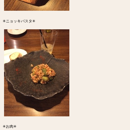
✳︎ニョッキパスタ✳︎
✳︎お肉✳︎