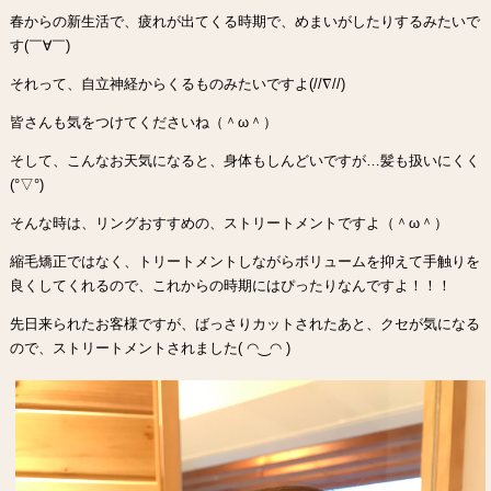
春からの新生活で、疲れが出てくる時期で、めまいがしたりするみたいで
す(￣∀￣)
それって、自立神経からくるものみたいですよ(//∇//)
皆さんも気をつけてくださいね（＾ω＾）
そして、こんなお天気になると、身体もしんどいですが…髪も扱いにくく
(°▽°)
そんな時は、リングおすすめの、ストリートメントですよ（＾ω＾）
縮毛矯正ではなく、トリートメントしながらボリュームを抑えて手触りを
良くしてくれるので、これからの時期にはぴったりなんですよ！！！
先日来られたお客様ですが、ばっさりカットされたあと、クセが気になる
ので、ストリートメントされました( ◠‿◠ )