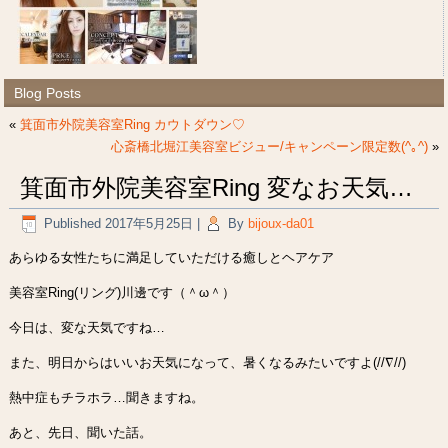
Blog Posts
«
箕面市外院美容室Ring カウトダウン♡
心斎橋北堀江美容室ビジュー/キャンペーン限定数(^｡^)
»
箕面市外院美容室Ring 変なお天気…
Published
2017年5月25日
|
By
bijoux-da01
あらゆる女性たちに満足していただける癒しとヘアケア
美容室Ring(リング)川邊です（＾ω＾）
今日は、変な天気ですね…
また、明日からはいいお天気になって、暑くなるみたいですよ(//∇//)
熱中症もチラホラ…聞きますね。
あと、先日、聞いた話。