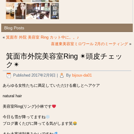
Blog Posts
«
箕面市 外院 美容室 Ring カット中に。。♪
喜連東美容室ミロワール 2月のミーティング
»
箕面市外院美容室Ring ✴︎頭皮チェッ
ク✴︎
Published
2017年2月9日
|
By
bijoux-da01
あらゆる女性たちに満足していただける癒しとヘアケア
natural hair
美容室Ring(リング)小林です
今日も雪が降ってますね
ブログ書くたびに降ってる気がします笑
また大寒波到来みたいですね