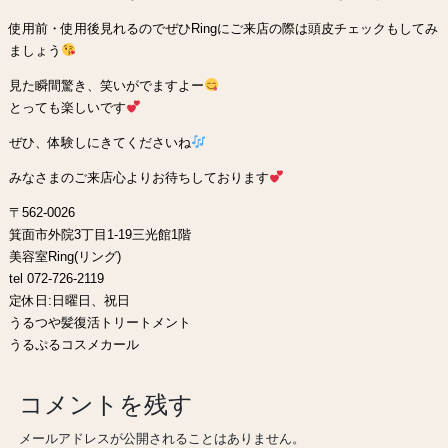
使用前・使用後見れるのでぜひRingにご来店の際は頭皮チェックもしてみ
ましょう
見た瞬間驚き、笑いがでますよー
とっても楽しいです
ぜひ、体験しにきてくださいね
みなさまのご来店心よりお待ちしております
〒562-0026
箕面市外院3丁目1-19三光館1階
美容室Ring(リング)
tel 072-726-2119
定休日:日曜日、祝日
うるつや髪復活トリートメント
うるぷるコスメカール
コメントを残す
メールアドレスが公開されることはありません。