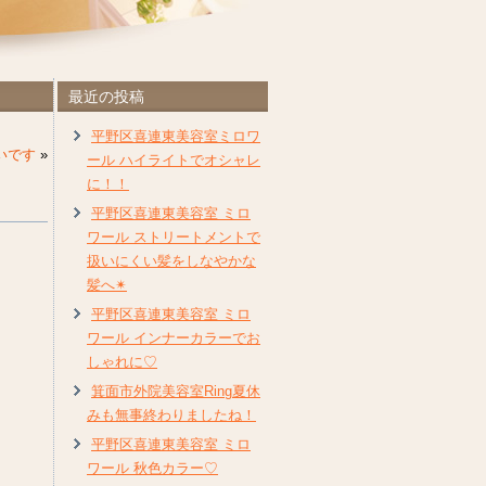
最近の投稿
平野区喜連東美容室ミロワ
いです
»
ール ハイライトでオシャレ
に！！
平野区喜連東美容室 ミロ
ワール ストリートメントで
扱いにくい髪をしなやかな
髪へ✴︎
平野区喜連東美容室 ミロ
ワール インナーカラーでお
しゃれに♡
箕面市外院美容室Ring夏休
みも無事終わりましたね！
平野区喜連東美容室 ミロ
ワール 秋色カラー♡