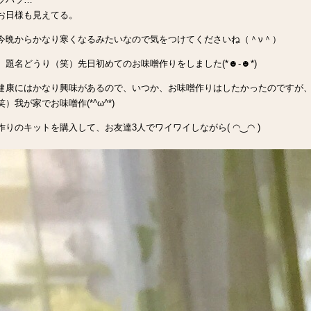
お日様も見えてる。
今晩からかなり寒くなるみたいなので気をつけてくださいね（＾ν＾）
、題名どうり（笑）先日初めてのお味噌作りをしました(*☻-☻*)
健康にはかなり興味があるので、いつか、お味噌作りはしたかったのですが
）我が家でお味噌作(*^ω^*)
作りのキットを購入して、お友達3人でワイワイしながら( ◠‿◠ )