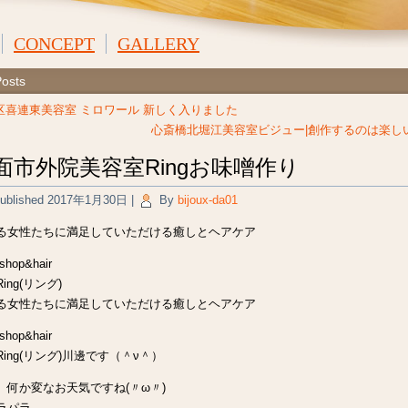
CONCEPT
GALLERY
Posts
区喜連東美容室 ミロワール 新しく入りました
心斎橋北堀江美容室ビジュー|創作するのは楽し
面市外院美容室Ringお味噌作り
ublished
2017年1月30日
|
By
bijoux-da01
る女性たちに満足していただける癒しとヘアケア
 shop&hair
ing(リング)
る女性たちに満足していただける癒しとヘアケア
 shop&hair
ing(リング)川邊です（＾ν＾）
、何か変なお天気ですね(〃ω〃)
ラパラ…