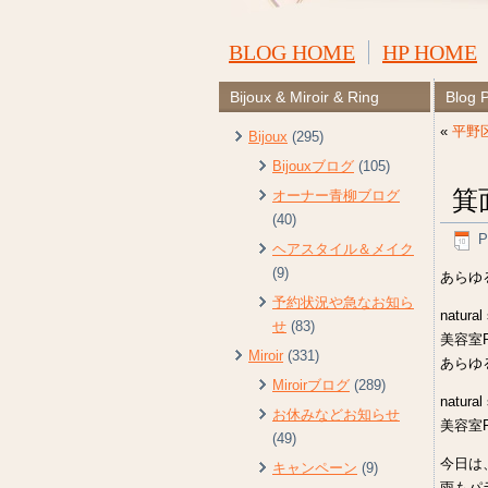
BLOG HOME
HP HOME
Bijoux & Miroir & Ring
Blog 
«
平野
Bijoux
(295)
Bijouxブログ
(105)
箕
オーナー青柳ブログ
(40)
P
ヘアスタイル＆メイク
(9)
あらゆ
予約状況や急なお知ら
natural
せ
(83)
美容室R
Miroir
(331)
あらゆ
Miroirブログ
(289)
natural
お休みなどお知らせ
美容室R
(49)
今日は
キャンペーン
(9)
雨もパ