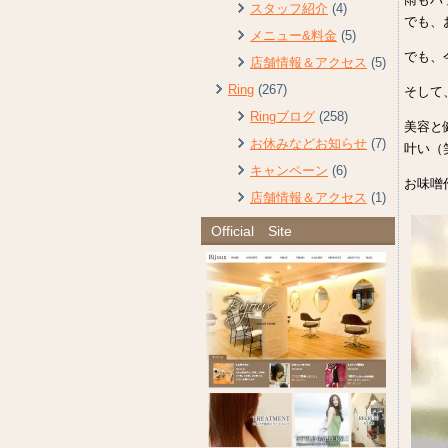
スタッフ紹介
(4)
でも、
メニュー&料金
(5)
でも、
店舗情報＆アクセス
(5)
Ring
(267)
そして
Ringブログ
(258)
美容と
お休みなどお知らせ
(7)
叶い（笑
キャンペーン
(6)
お味噌
店舗情報＆アクセス
(1)
Official Site