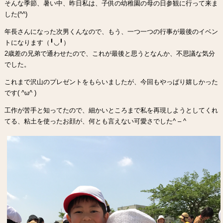
そんな季節、暑い中、昨日私は、子供の幼稚園の母の日参観に行って来ま
した(^^)
年長さんになった次男くんなので、もう、一つ一つの行事が最後のイベン
トになります（╹◡╹）
2歳差の兄弟で通わせたので、これが最後と思うとなんか、不思議な気分
でした。
これまで沢山のプレゼントをもらいましたが、今回もやっぱり嬉しかった
です( ^ω^ )
工作が苦手と知ってたので、細かいところまで私を再現しようとしてくれ
てる、粘土を使ったお顔が、何とも言えない可愛さでした^ – ^