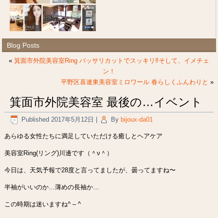
Blog Posts
«
箕面市外院美容室Ring バッサリカットでスッキリ‼︎そして、イメチェ
ン！
平野区喜連東美容室ミロワール 春らしくふんわりと
»
箕面市外院美容室 最後の…イベント
Published
2017年5月12日
|
By
bijoux-da01
あらゆる女性たちに満足していただける癒しとヘアケア
美容室Ring(リング)川邊です（＾ν＾）
今日は、天気予報で28度と言ってましたが、曇ってますね〜
半袖がいいのか…薄めの長袖か…
この時期は迷いますね^ – ^