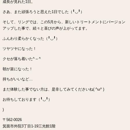
成長が見れた1日。
さあ、また頑張ろうと思えた1日でした（╹◡╹）
そして、リングでは、この5月から、新しいトリートメントにバージョン
アップした事で、続々と喜びの声が上がってます。
ふんわり柔らかくなった（╹◡╹）
ツヤツヤになった！
クセが落ち着いた^ – ^
朝が楽になった！
持ちがいいなど…
まだ体験した事でない方は、是非してみてくださいね( ^ω^ )
お待ちしております（╹◡╹）
)
〒562-0026
箕面市外院3丁目1-19三光館1階