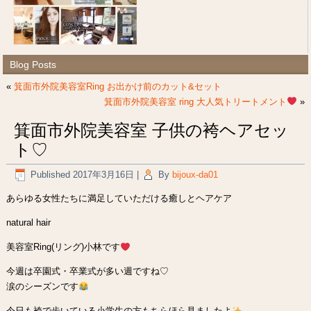
Blog Posts
«
箕面市外院美容室Ring お出かけ前のカット&セット
箕面市外院美容室 ring 大人気トリートメント
»
箕面市外院美容室 子供の袴ヘアセッ
ト♡
Published
2017年3月16日
|
By
bijoux-da01
あらゆる女性たちに満足していただける癒しとヘアケア
natural hair
美容室Ring(リング)小林です
今週は卒園式・卒業式が多い週ですね♡
涙のシーズンです
今日も袴で歩いている小学生の方もちらほら見ましたよ