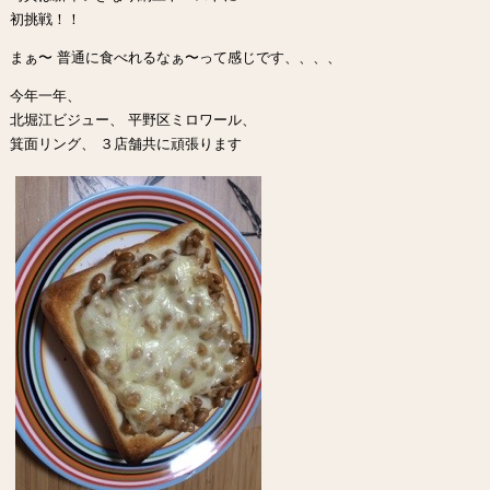
初挑戦！！
まぁ〜 普通に食べれるなぁ〜って感じです、、、、
今年一年、
北堀江ビジュー、 平野区ミロワール、
箕面リング、 ３店舗共に頑張ります