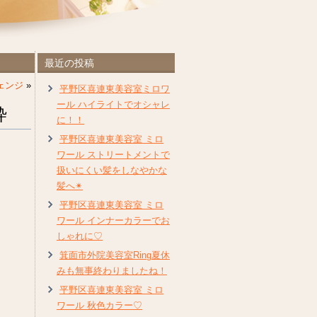
最近の投稿
ェンジ
»
平野区喜連東美容室ミロワ
ール ハイライトでオシャレ
枠
に！！
平野区喜連東美容室 ミロ
ワール ストリートメントで
扱いにくい髪をしなやかな
髪へ✴︎
平野区喜連東美容室 ミロ
ワール インナーカラーでお
しゃれに♡
箕面市外院美容室Ring夏休
みも無事終わりましたね！
平野区喜連東美容室 ミロ
ワール 秋色カラー♡