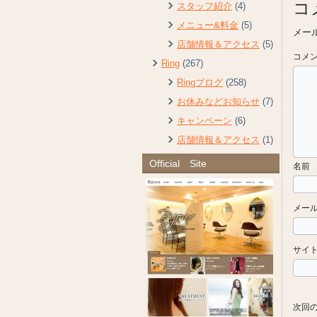
コ
スタッフ紹介
(4)
メニュー&料金
(5)
メー
店舗情報＆アクセス
(5)
コメ
Ring
(267)
Ringブログ
(258)
お休みなどお知らせ
(7)
キャンペーン
(6)
店舗情報＆アクセス
(1)
Official Site
名前
メー
サイ
次回