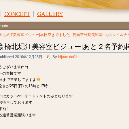
CONCEPT
GALLERY
Posts
橋北堀江美容室ビジュー|本日空きでました
箕面市外院美容室ringスタイルチ
斎橋北堀江美容室ビジュー|あと２名予約
ublished
2016年12月23日
|
By
bijoux-da01
ございます(^ ^)
ーの青柳です
0日まで営業してますよ
きが25日(日) の13時と17時
ーはカットorトリートメントのみとなります
お待ちしております
半袖！
る通常営業頑張ります