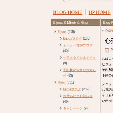
BLOG HOME
HP HOME
Bijoux & Miroir & Ring
Blog 
«
心斎
Bijoux
(295)
Bijouxブログ
(105)
心
オーナー青柳ブログ
P
(40)
ヘアスタイル＆メイク
おはよう
(9)
ビジュ
年内3
予約状況や急なお知ら
予約の空
せ
(83)
Miroir
(331)
メニュ
Miroirブログ
(289)
お電話
今日も
お休みなどお知らせ
いわゆ
(49)
キャンペーン
(9)