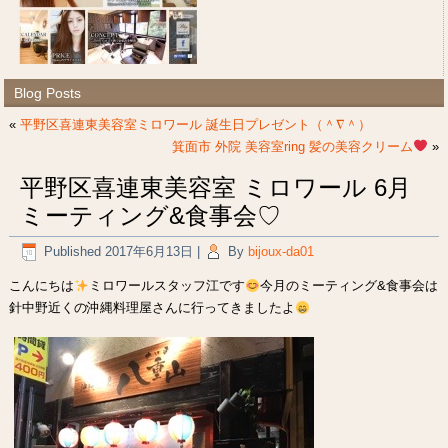
Blog Posts
«
平野区喜連東美容室ミロワール 誕生日プレゼント（＾∇＾）
箕面市 外院 美容室ring 髪の美容クリーム
»
平野区喜連東美容室 ミロワール 6月
ミーティング&食事会♡
Published
2017年6月13日
|
By
bijoux-da01
こんにちは
ミロワールスタッフ江です
今月のミーティング&食事会は
針中野近くの沖縄料理屋さんに行ってきましたよ