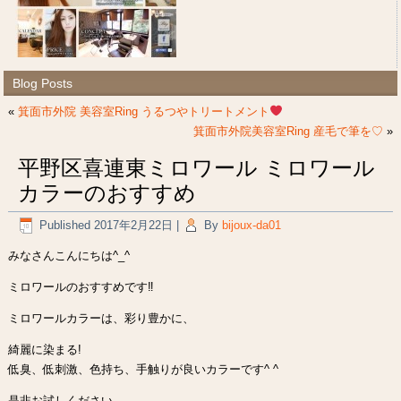
Blog Posts
«
箕面市外院 美容室Ring うるつやトリートメント
箕面市外院美容室Ring 産毛で筆を♡
»
平野区喜連東ミロワール ミロワール
カラーのおすすめ
Published
2017年2月22日
|
By
bijoux-da01
みなさんこんにちは^_^
ミロワールのおすすめです‼︎
ミロワールカラーは、彩り豊かに、
綺麗に染まる!
低臭、低刺激、色持ち、手触りが良いカラーです^ ^
是非お試しください