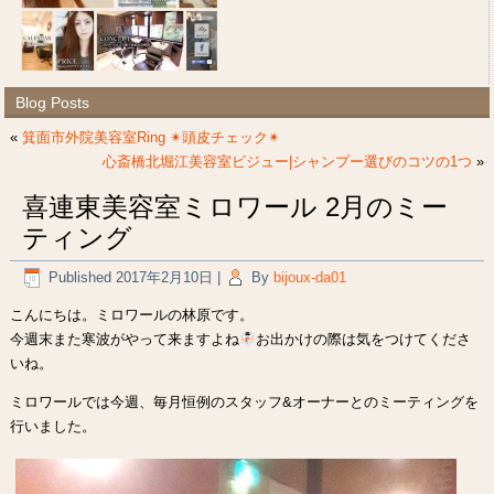
Blog Posts
«
箕面市外院美容室Ring ✴︎頭皮チェック✴︎
心斎橋北堀江美容室ビジュー|シャンプー選びのコツの1つ
»
喜連東美容室ミロワール 2月のミー
ティング
Published
2017年2月10日
|
By
bijoux-da01
こんにちは。ミロワールの林原です。
今週末また寒波がやって来ますよね
お出かけの際は気をつけてくださ
いね。
ミロワールでは今週、毎月恒例のスタッフ&オーナーとのミーティングを
行いました。