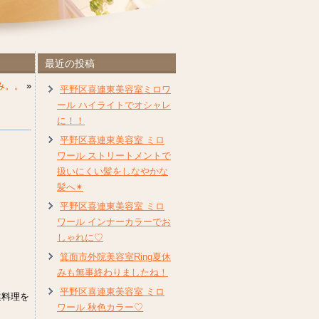
最近の投稿
み。。
»
平野区喜連東美容室ミロワ
ール ハイライトでオシャレ
に！！
平野区喜連東美容室 ミロ
ワール ストリートメントで
扱いにくい髪をしなやかな
髪へ✴︎
平野区喜連東美容室 ミロ
ワール インナーカラーでお
しゃれに♡
箕面市外院美容室Ring夏休
）
みも無事終わりましたね！
平野区喜連東美容室 ミロ
進料理を
ワール 秋色カラー♡