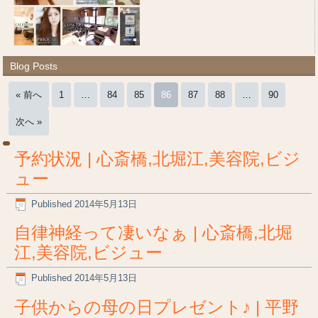
Blog Posts
« 前へ
1
…
84
85
86
87
88
…
90
次へ »
予約状況 | 心斎橋,北堀江,美容院,ビジ
ュー
Published
2014年5月13日
自律神経って凄いなぁ | 心斎橋,北堀
江,美容院,ビジュー
Published
2014年5月13日
子供からの母の日プレゼント♪ | 平野