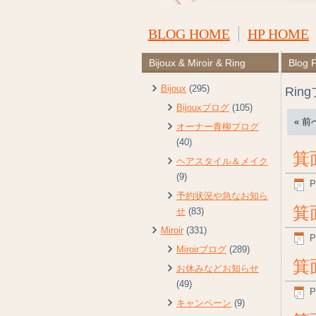
BLOG HOME
HP HOME
Bijoux & Miroir & Ring
Blog 
Bijoux
(295)
Rin
Bijouxブログ
(105)
« 前
オーナー青柳ブログ
(40)
箕
ヘアスタイル＆メイク
(9)
P
予約状況や急なお知ら
箕
せ
(83)
Miroir
(331)
P
Miroirブログ
(289)
箕
お休みなどお知らせ
(49)
P
キャンペーン
(9)