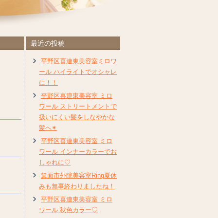
最近の投稿
平野区喜連東美容室ミロワ
ール ハイライトでオシャレ
に！！
平野区喜連東美容室 ミロ
ワール ストリートメントで
扱いにくい髪をしなやかな
髪へ✴︎
平野区喜連東美容室 ミロ
ワール インナーカラーでお
しゃれに♡
箕面市外院美容室Ring夏休
みも無事終わりましたね！
平野区喜連東美容室 ミロ
ワール 秋色カラー♡