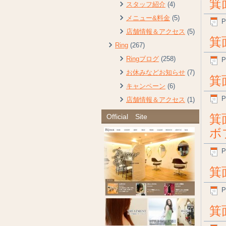
箕
スタッフ紹介
(4)
メニュー&料金
(5)
P
店舗情報＆アクセス
(5)
箕
Ring
(267)
Ringブログ
(258)
P
お休みなどお知らせ
(7)
箕
キャンペーン
(6)
P
店舗情報＆アクセス
(1)
箕
Official Site
ボ
P
箕
P
箕