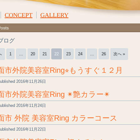
CONCEPT
GALLERY
Posts
gブログ
へ
1
…
20
21
22
23
24
…
26
次へ »
面市外院美容室Ring⭐︎もうすぐ１２月
ublished
2016年11月26日
面市外院美容室Ring ✴︎艶カラー✴︎
ublished
2016年11月24日
面市 外院 美容室Ring カラーコース
ublished
2016年11月22日