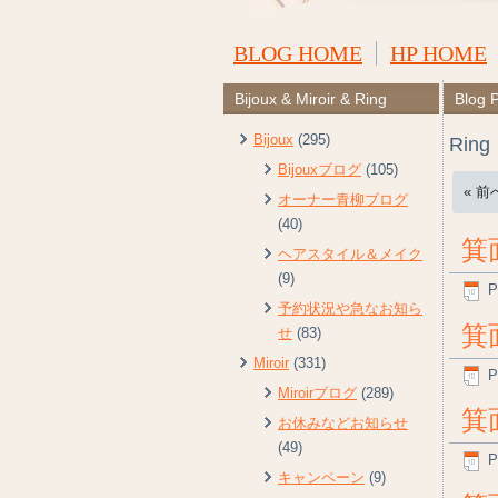
BLOG HOME
HP HOME
Bijoux & Miroir & Ring
Blog 
Bijoux
(295)
Ring
Bijouxブログ
(105)
« 前
オーナー青柳ブログ
(40)
箕
ヘアスタイル＆メイク
(9)
P
予約状況や急なお知ら
箕
せ
(83)
Miroir
(331)
P
Miroirブログ
(289)
箕
お休みなどお知らせ
(49)
P
キャンペーン
(9)