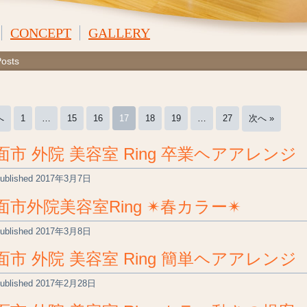
CONCEPT
GALLERY
Posts
へ
1
…
15
16
17
18
19
…
27
次へ »
面市 外院 美容室 Ring 卒業ヘアアレンジ
ublished
2017年3月7日
面市外院美容室Ring ✴︎春カラー✴︎
ublished
2017年3月8日
面市 外院 美容室 Ring 簡単ヘアアレンジ
ublished
2017年2月28日