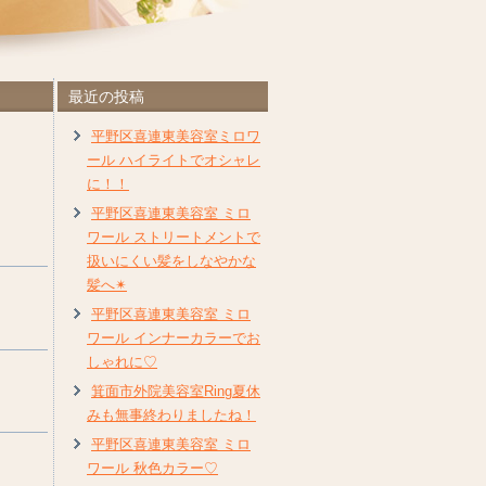
最近の投稿
平野区喜連東美容室ミロワ
ール ハイライトでオシャレ
に！！
平野区喜連東美容室 ミロ
ワール ストリートメントで
扱いにくい髪をしなやかな
髪へ✴︎
平野区喜連東美容室 ミロ
ワール インナーカラーでお
しゃれに♡
箕面市外院美容室Ring夏休
みも無事終わりましたね！
平野区喜連東美容室 ミロ
ワール 秋色カラー♡