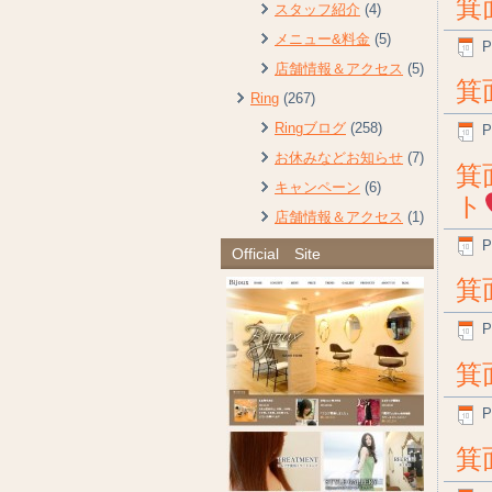
箕
スタッフ紹介
(4)
メニュー&料金
(5)
P
店舗情報＆アクセス
(5)
箕
Ring
(267)
Ringブログ
(258)
P
お休みなどお知らせ
(7)
箕
キャンペーン
(6)
ト
店舗情報＆アクセス
(1)
P
Official Site
箕
P
箕
P
箕