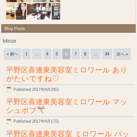
Blog Posts
Miroir
« 前へ
1
…
4
5
6
7
8
…
34
次へ »
平野区喜連東美容室ミロワール あり
がたいですね♡
Published
2017年8月28日
平野区喜連東美容室ミロワール マッ
シュボブ
Published
2017年8月17日
平野区喜連東美容室 ミロワール バッ