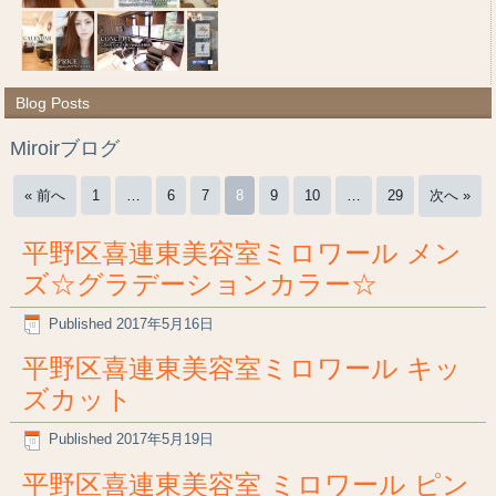
Blog Posts
Miroirブログ
« 前へ
1
…
6
7
8
9
10
…
29
次へ »
平野区喜連東美容室ミロワール メン
ズ☆グラデーションカラー☆
Published
2017年5月16日
平野区喜連東美容室ミロワール キッ
ズカット
Published
2017年5月19日
平野区喜連東美容室 ミロワール ピン