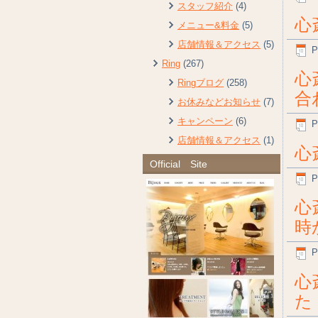
スタッフ紹介
(4)
心
メニュー&料金
(5)
店舗情報＆アクセス
(5)
P
Ring
(267)
心
Ringブログ
(258)
合
お休みなどお知らせ
(7)
キャンペーン
(6)
P
店舗情報＆アクセス
(1)
心
Official Site
P
心
時
P
心
た