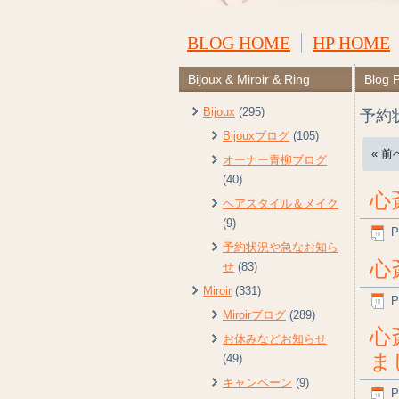
BLOG HOME
HP HOME
Bijoux & Miroir & Ring
Blog 
Bijoux
(295)
予約
Bijouxブログ
(105)
« 前
オーナー青柳ブログ
(40)
心
ヘアスタイル＆メイク
(9)
P
予約状況や急なお知ら
心
せ
(83)
Miroir
(331)
P
Miroirブログ
(289)
心
お休みなどお知らせ
ま
(49)
キャンペーン
(9)
P