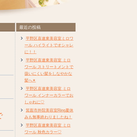
最近の投稿
平野区喜連東美容室ミロワ
ール ハイライトでオシャレ
に！！
平野区喜連東美容室 ミロ
ワール ストリートメントで
扱いにくい髪をしなやかな
髪へ✴︎
平野区喜連東美容室 ミロ
ワール インナーカラーでお
しゃれに♡
箕面市外院美容室Ring夏休
で
みも無事終わりましたね！
平野区喜連東美容室 ミロ
ワール 秋色カラー♡