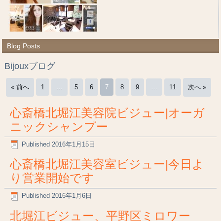
Blog Posts
Bijouxブログ
« 前へ
1
…
5
6
7
8
9
…
11
次へ »
心斎橋北堀江美容院ビジュー|オーガ
ニックシャンプー
Published
2016年1月15日
心斎橋北堀江美容室ビジュー|今日よ
り営業開始です
Published
2016年1月6日
北堀江ビジュー、平野区ミロワー