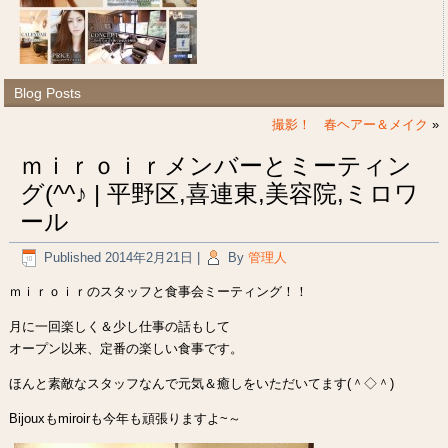
Blog Posts
撮影！ 春ヘアー＆メイク
»
ｍｉｒｏｉｒメンバーとミーティン
グ(^^♪ | 平野区,喜連東,美容院,ミロワ
ール
Published
2014年2月21日
|
By
管理人
ｍｉｒｏｉｒのスタッフと食事会ミーティング！！
月に一回楽しく＆少し仕事の話もして
オープン以来、定番の楽しい食事です。
ほんと素敵なスタッフなんで元気＆癒しをいただいてます(＾◇＾)
Bijouxもmiroirも今年も頑張りますよ~～