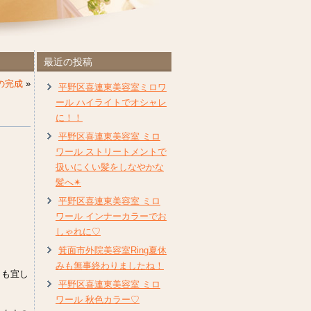
最近の投稿
の完成
»
平野区喜連東美容室ミロワ
ール ハイライトでオシャレ
に！！
平野区喜連東美容室 ミロ
ワール ストリートメントで
扱いにくい髪をしなやかな
髪へ✴︎
平野区喜連東美容室 ミロ
ワール インナーカラーでお
しゃれに♡
箕面市外院美容室Ring夏休
みも無事終わりましたね！
とも宜し
平野区喜連東美容室 ミロ
ワール 秋色カラー♡