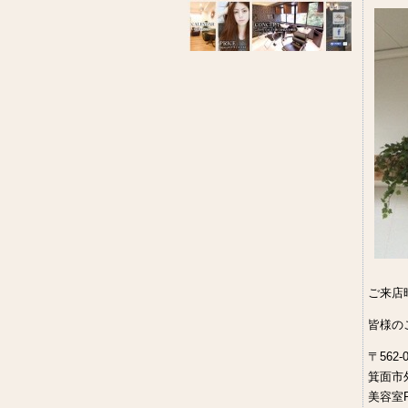
ご来店
皆様の
〒562-0
箕面市外
美容室R