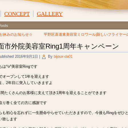
CONCEPT
GALLERY
Posts
 お休みのお知らせ☆
平野区喜連東美容室ミロワール|新しいフライヤー
面市外院美容室Ring1周年キャンペーン
ublished
2016年9月1日
|
By
bijoux-da01
は^o^美容室Ringです
日でオープンして1年を迎えます
よ、2年目に突入していきますよ
年間たくさんのお客様に支えて頂き1周年を迎えることができます
取り巻く全ての方に感謝です
らも初心を忘れずに一生懸命やらせていただきますので、今後もRingをぜひ
い致します