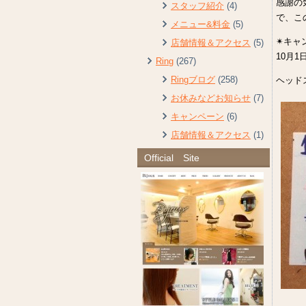
感謝の
スタッフ紹介
(4)
で、こ
メニュー&料金
(5)
✴︎キャ
店舗情報＆アクセス
(5)
10月1
Ring
(267)
Ringブログ
(258)
ヘッド
お休みなどお知らせ
(7)
キャンペーン
(6)
店舗情報＆アクセス
(1)
Official Site