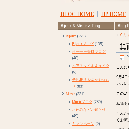
BLOG HOME
HP HOME
Bijoux & Miroir & Ring
Blog 
«
９月
Bijoux
(295)
Bijouxブログ
(105)
箕
オーナー青柳ブログ
P
(40)
ヘアスタイル＆メイク
こんにち
(9)
9月4
予約状況や急なお知ら
いよい
せ
(83)
この1
Miroir
(331)
Miroirブログ
(289)
私達を
お休みなどお知らせ
これか
(49)
くお願
キャンペーン
(9)