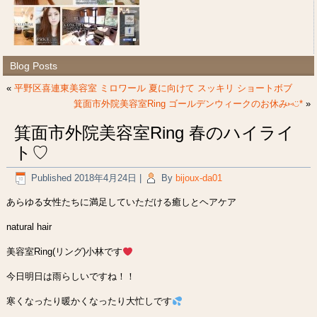
Blog Posts
«
平野区喜連東美容室 ミロワール 夏に向けて スッキリ ショートボブ
箕面市外院美容室Ring ゴールデンウィークのお休み⑅︎◡̈︎*
»
箕面市外院美容室Ring 春のハイライ
ト♡
Published
2018年4月24日
|
By
bijoux-da01
あらゆる女性たちに満足していただける癒しとヘアケア
natural hair
美容室Ring(リング)小林です
今日明日は雨らしいですね！！
寒くなったり暖かくなったり大忙しです