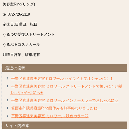
美容室Ring(リング)
tel 072-726-2119
定休日:日曜日、祝日
うるつや髪復活トリートメント
うるぷるコスメカール
月曜日営業、駐車場有
最近の投稿
平野区喜連東美容室ミロワール ハイライトでオシャレに！！
平野区喜連東美容室 ミロワール ストリートメントで扱いにくい髪
をしなやかな髪へ✴︎
平野区喜連東美容室 ミロワール インナーカラーでおしゃれに♡
箕面市外院美容室Ring夏休みも無事終わりましたね！
平野区喜連東美容室 ミロワール 秋色カラー♡
サイト内検索