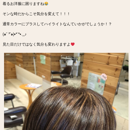
着るお洋服に困りますね
そンな時だからこそ気分を変えて！！！
通常カラーにプラスしてハイライトなんていかがでしょうか！？
(๑˘ ³˘๑)•*¨*•.¸¸♪︎
見た目だけではなく気分も変わりますよ