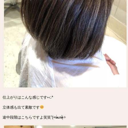
仕上がりはこんな感じです⑅︎◡̈︎*
立体感も出て素敵です
途中段階はこちらですよ笑笑”(⌯︎¤̴̶̷̀ω¤̴̶̷́)✧︎