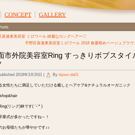
CONCEPT
GALLERY
Posts
区喜連東美容室 ミロワール 綺麗なロングヘアー♡
平野区喜連東美容室ミロワール 2018 春夏暗めベージュブラウン(
面市外院美容室Ring すっきりボブスタイ
*
ublished
2018年3月20日
|
By
bijoux-da01
る女性たちに満足していただける癒しとヘアケア&ナチュラルオーガニック
 shop&hair
ng(リング)林です( ˊᵕˋ* )
卒業式が多かったですね～！
のお母様たちが華やかです♪♪