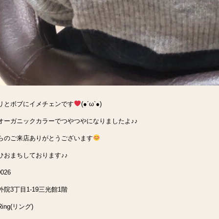
リとボブにイメチェンです
(●︎´ω`●︎)
gのオーガニックカラーでつやつやになりましたよ♪♪
らのご来店ありがとうございます
ひおまちしております♪♪
026
院3丁目1-19三光館1階
ing(リング)