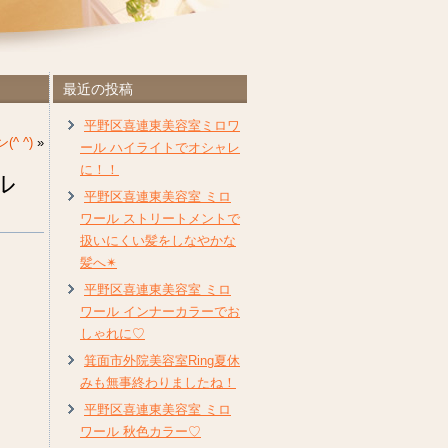
最近の投稿
平野区喜連東美容室ミロワ
^ ^)
»
ール ハイライトでオシャレ
に！！
ル
平野区喜連東美容室 ミロ
ワール ストリートメントで
扱いにくい髪をしなやかな
髪へ✴︎
平野区喜連東美容室 ミロ
ワール インナーカラーでお
しゃれに♡
箕面市外院美容室Ring夏休
みも無事終わりましたね！
平野区喜連東美容室 ミロ
ワール 秋色カラー♡