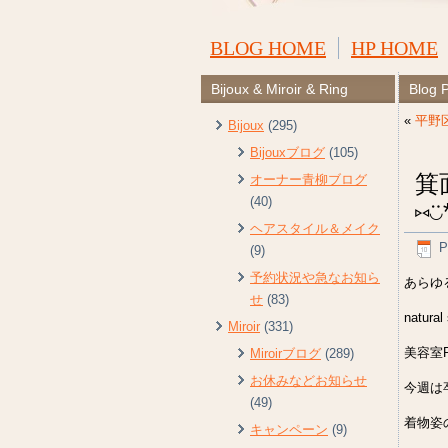
BLOG HOME
HP HOME
Bijoux & Miroir & Ring
Blog 
«
平野
Bijoux
(295)
Bijouxブログ
(105)
箕
オーナー青柳ブログ
(40)
⑅︎◡̈︎
ヘアスタイル＆メイク
P
(9)
予約状況や急なお知ら
あらゆ
せ
(83)
natural
Miroir
(331)
美容室Ri
Miroirブログ
(289)
お休みなどお知らせ
今週は
(49)
着物姿
キャンペーン
(9)