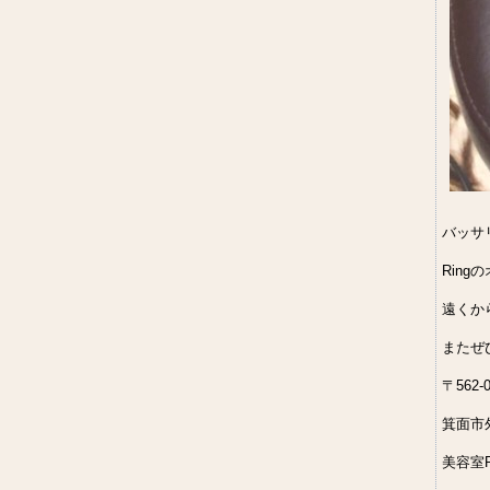
バッサ
Rin
遠くか
またぜ
〒562-0
箕面市外
美容室R