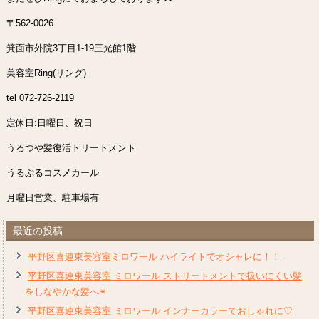
〒562-0026
箕面市外院3丁目1-19三光館1階
美容室Ring(リング)
tel 072-726-2119
定休日:日曜日、祝日
うるつや髪復活トリートメント
うるぷるコスメカール
月曜日営業、駐車場有
最近の投稿
平野区喜連東美容室ミロワール ハイライトでオシャレに！！
平野区喜連東美容室 ミロワール ストリートメントで扱いにくい髪
をしなやかな髪へ✴︎
平野区喜連東美容室 ミロワール インナーカラーでおしゃれに♡