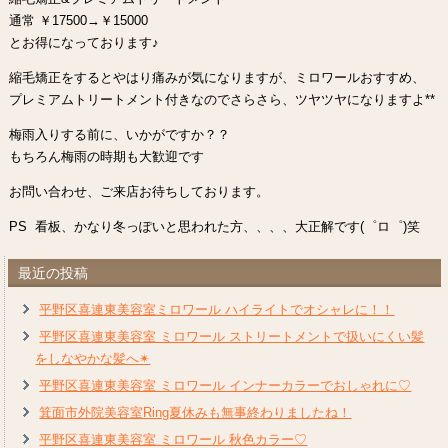
通常 ￥17500→￥15000
とお得になっております♪
縮毛矯正をするとやはり痛みが気になりますが、ミロワールおすすめ、
プレミアムトリートメント付きなのでさらさら、ツヤツヤになりますよ**
梅雨入りする前に、いかがですか？？
もちろん梅雨の時期も大歓迎です
お問い合わせ、ご来店お待ちしております。
PS 看板、かなり冬っぽいと思われた方、、、、大正解です(゜ロ゜)笑
最近の投稿
平野区喜連東美容室ミロワール ハイライトでオシャレに！！
平野区喜連東美容室 ミロワール ストリートメントで扱いにくい髪
をしなやかな髪へ✴︎
平野区喜連東美容室 ミロワール インナーカラーでおしゃれに♡
箕面市外院美容室Ring夏休みも無事終わりましたね！
平野区喜連東美容室 ミロワール 秋色カラー♡