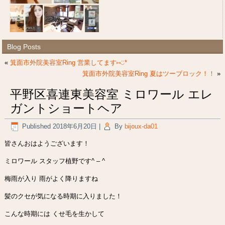
Blog Posts
«
箕面市外院美容室Ring 営業してます⑅︎◡̈︎*
箕面市外院美容室Ring 夏はツーブロック！！
»
平野区喜連東美容室 ミロワール エレ
ガントショートヘア
Published
2018年6月20日
|
By
bijoux-da01
皆さんおはようございます！
ミロワール スタッフ植野です^ – ^
梅雨が入り 雨がよく降りますね
髪のクセが気になる時期に入りました！
こんな時期には くせ毛を生かして