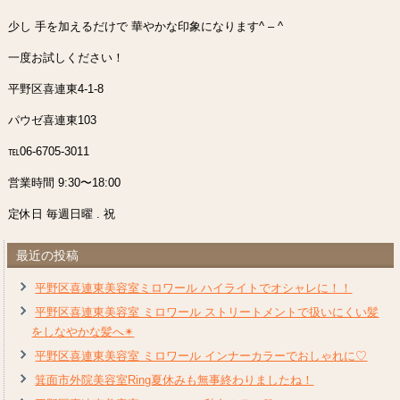
少し 手を加えるだけで 華やかな印象になります^ – ^
一度お試しください！
平野区喜連東4-1-8
パウゼ喜連東103
℡06-6705-3011
営業時間 9:30〜18:00
定休日 毎週日曜 . 祝
最近の投稿
平野区喜連東美容室ミロワール ハイライトでオシャレに！！
平野区喜連東美容室 ミロワール ストリートメントで扱いにくい髪
をしなやかな髪へ✴︎
平野区喜連東美容室 ミロワール インナーカラーでおしゃれに♡
箕面市外院美容室Ring夏休みも無事終わりましたね！