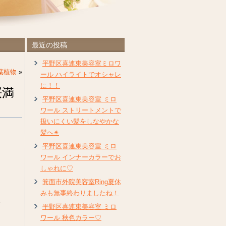
最近の投稿
平野区喜連東美容室ミロワ
葉植物
»
ール ハイライトでオシャレ
に！！
桜満
平野区喜連東美容室 ミロ
ワール ストリートメントで
扱いにくい髪をしなやかな
髪へ✴︎
平野区喜連東美容室 ミロ
ワール インナーカラーでお
しゃれに♡
箕面市外院美容室Ring夏休
みも無事終わりましたね！
。
平野区喜連東美容室 ミロ
ワール 秋色カラー♡