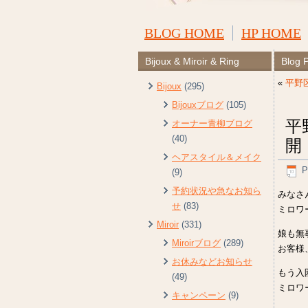
BLOG HOME
HP HOME
Bijoux & Miroir & Ring
Blog 
«
平野
Bijoux
(295)
Bijouxブログ
(105)
平
オーナー青柳ブログ
(40)
開
ヘアスタイル＆メイク
P
(9)
予約状況や急なお知ら
みなさ
せ
(83)
ミロワ
Miroir
(331)
娘も無
Miroirブログ
(289)
お客様
お休みなどお知らせ
もう入
(49)
ミロワ
キャンペーン
(9)