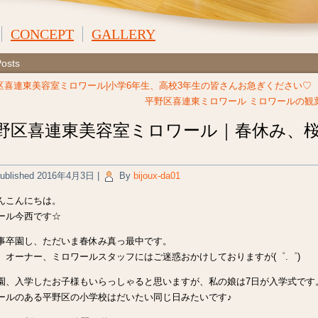
CONCEPT
GALLERY
Posts
区喜連東美容室ミロワール|小学6年生、高校3年生の皆さんお急ぎください♡
平野区喜連東ミロワール ミロワールの観
野区喜連東美容室ミロワール｜春休み、
ublished
2016年4月3日
|
By
bijoux-da01
んこんにちは。
ール今西です☆
事卒園し、ただいま春休み真っ最中です。
、オーナー、ミロワールスタッフにはご迷惑おかけしておりますが(゜.゜)
園、入学したお子様もいらっしゃると思いますが、私の娘は7日が入学式です
ールのある平野区の小学校はだいたい同じ日みたいです♪