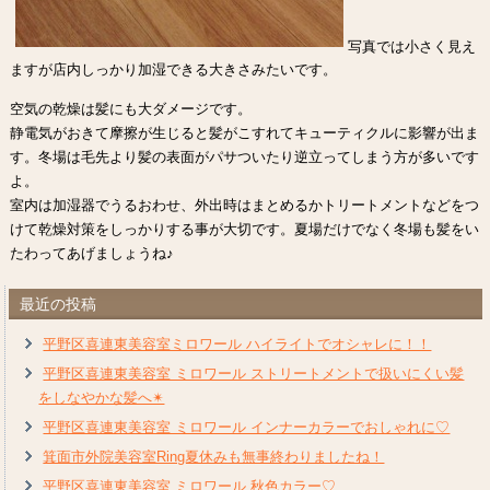
写真では小さく見え
ますが店内しっかり加湿できる大きさみたいです。
空気の乾燥は髪にも大ダメージです。
静電気がおきて摩擦が生じると髪がこすれてキューティクルに影響が出ま
す。冬場は毛先より髪の表面がパサついたり逆立ってしまう方が多いです
よ。
室内は加湿器でうるおわせ、外出時はまとめるかトリートメントなどをつ
けて乾燥対策をしっかりする事が大切です。夏場だけでなく冬場も髪をい
たわってあげましょうね♪
最近の投稿
平野区喜連東美容室ミロワール ハイライトでオシャレに！！
平野区喜連東美容室 ミロワール ストリートメントで扱いにくい髪
をしなやかな髪へ✴︎
平野区喜連東美容室 ミロワール インナーカラーでおしゃれに♡
箕面市外院美容室Ring夏休みも無事終わりましたね！
平野区喜連東美容室 ミロワール 秋色カラー♡