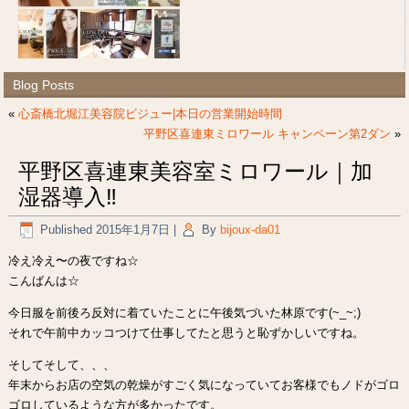
Blog Posts
«
心斎橋北堀江美容院ビジュー|本日の営業開始時間
平野区喜連東ミロワール キャンペーン第2ダン
»
平野区喜連東美容室ミロワール｜加
湿器導入‼︎
Published
2015年1月7日
|
By
bijoux-da01
冷え冷え〜の夜ですね☆
こんばんは☆
今日服を前後ろ反対に着ていたことに午後気づいた林原です(~_~;)
それで午前中カッコつけて仕事してたと思うと恥ずかしいですね。
そしてそして、、、
年末からお店の空気の乾燥がすごく気になっていてお客様でもノドがゴロ
ゴロしているような方が多かったです。