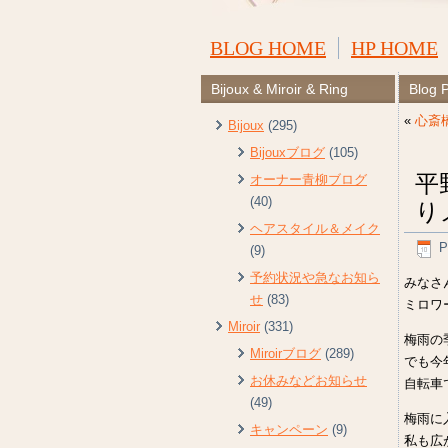
BLOG HOME
HP HOME
Bijoux & Miroir & Ring
Blog 
«
心斎
Bijoux
(295)
Bijouxブログ
(105)
平
オーナー青柳ブログ
(40)
り
ヘアスタイル＆メイク
P
(9)
予約状況や急なお知ら
みなさ
せ
(83)
ミロワ
Miroir
(331)
梅雨の
Miroirブログ
(289)
でも今
お休みなどお知らせ
自転車
(49)
梅雨に
キャンペーン
(9)
私も広