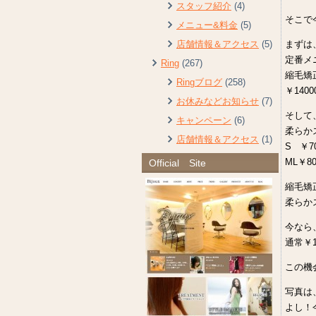
スタッフ紹介
(4)
そこで
メニュー&料金
(5)
まずは
店舗情報＆アクセス
(5)
定番メ
Ring
(267)
縮毛矯
Ringブログ
(258)
￥1400
お休みなどお知らせ
(7)
そして
キャンペーン
(6)
柔らか
店舗情報＆アクセス
(1)
S ￥7
ML￥80
Official Site
縮毛矯
柔らか
今なら
通常￥1
この機
写真は
よし！