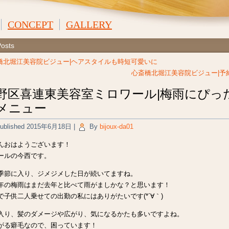
CONCEPT
GALLERY
Posts
橋北堀江美容院ビジュー|ヘアスタイルも時短可愛いに
心斎橋北堀江美容院ビジュー|予
野区喜連東美容室ミロワール|梅雨にぴっ
メニュー
ublished
2015年6月18日
|
By
bijoux-da01
んおはようございます！
ールの今西です。
季節に入り、ジメジメした日が続いてますね。
年の梅雨はまだ去年と比べて雨がましかな？と思います！
で子供二人乗せての出勤の私にはありがたいです(*´∀｀)
入り、髪のダメージや広がり、気になるかたも多いですよね。
がる癖毛なので、困っています！