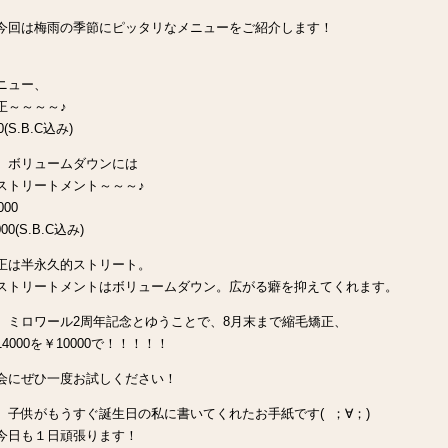
今回は梅雨の季節にピッタリなメニューをご紹介します！
、
ニュー、
正～～～～♪
0(S.B.C込み)
、ボリュームダウンには
ストリートメント～～～♪
000
00(S.B.C込み)
正は半永久的ストリート。
ストリートメントはボリュームダウン。広がる癖を抑えてくれます。
、ミロワール2周年記念とゆうことで、8月末まで縮毛矯正、
4000を￥10000で！！！！！
会にぜひ一度お試しください！
、子供がもうすぐ誕生日の私に書いてくれたお手紙です( ；∀；)
今日も１日頑張ります！