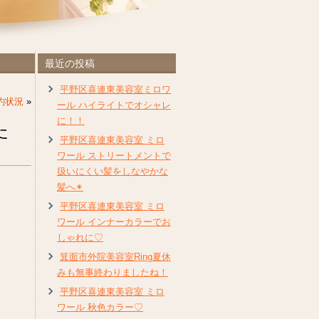
最近の投稿
平野区喜連東美容室ミロワ
約状況
»
ール ハイライトでオシャレ
に！！
た
平野区喜連東美容室 ミロ
ワール ストリートメントで
扱いにくい髪をしなやかな
髪へ✴︎
平野区喜連東美容室 ミロ
ワール インナーカラーでお
しゃれに♡
箕面市外院美容室Ring夏休
みも無事終わりましたね！
平野区喜連東美容室 ミロ
ワール 秋色カラー♡