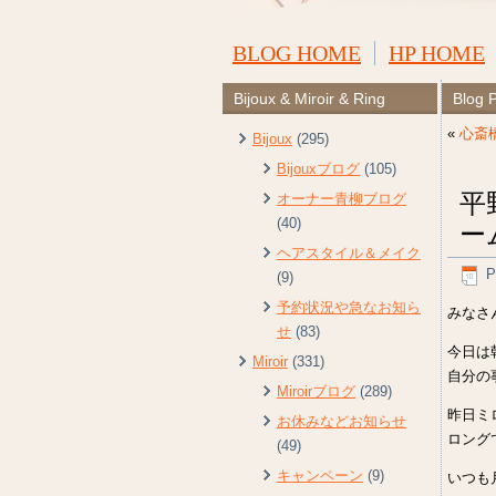
BLOG HOME
HP HOME
Bijoux & Miroir & Ring
Blog 
«
心斎
Bijoux
(295)
Bijouxブログ
(105)
平
オーナー青柳ブログ
(40)
ー
ヘアスタイル＆メイク
P
(9)
予約状況や急なお知ら
みなさ
せ
(83)
今日は
Miroir
(331)
自分の
Miroirブログ
(289)
昨日ミ
お休みなどお知らせ
ロング
(49)
キャンペーン
(9)
いつも