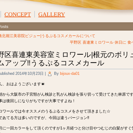
CONCEPT
GALLERY
Posts
橋北堀江美容院ビジュー|うるぷるコスメカールについて
平野区 喜連東ミロワール 休日に 食
野区喜連東美容室ミロワール|根元のボリ
ムアップ‼︎うるぷるコスメカール
ublished
2014年10月23日
|
By
bijoux-da01
ん、おはようございます☀︎
朝から大阪市の子宮頸がん検診と乳がん検診を張り切って受けてきた林原です(^
事は後回しになりがちですが大事ですよね！
ロワールでは今オススメのうるぷるコスメをさせて頂きました☆
であてる方は多いのですが、今回は違うバージョン‼︎
月に一回カラーをして頂くのですが1ヶ月経つと分け目やつむじの白髪がすぐ