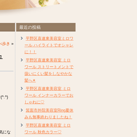
最近の投稿
平野区喜連東美容室ミロワ
べ歩き
»
ール ハイライトでオシャレ
に！！
ュ
平野区喜連東美容室 ミロ
ワール ストリートメントで
扱いにくい髪をしなやかな
髪へ✴︎
平野区喜連東美容室 ミロ
ワール インナーカラーでお
.^)
しゃれに♡
箕面市外院美容室Ring夏休
みも無事終わりましたね！
平野区喜連東美容室 ミロ
気にな
ワール 秋色カラー♡