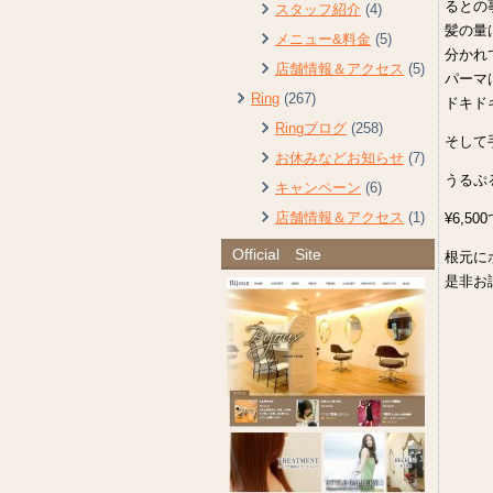
るとの
スタッフ紹介
(4)
髪の量
メニュー&料金
(5)
分かれて
店舗情報＆アクセス
(5)
パーマは
Ring
(267)
ドキド
Ringブログ
(258)
そして
お休みなどお知らせ
(7)
うるぷ
キャンペーン
(6)
店舗情報＆アクセス
(1)
¥6,50
Official Site
根元に
是非お