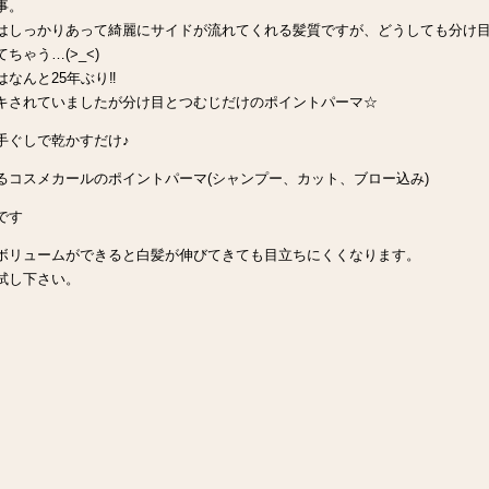
事。
はしっかりあって綺麗にサイドが流れてくれる髪質ですが、どうしても分け
ちゃう…(>_<)
なんと25年ぶり‼︎
キされていましたが分け目とつむじだけのポイントパーマ☆
手ぐしで乾かすだけ♪
るコスメカールのポイントパーマ(シャンプー、カット、ブロー込み)
0です
ボリュームができると白髪が伸びてきても目立ちにくくなります。
試し下さい。