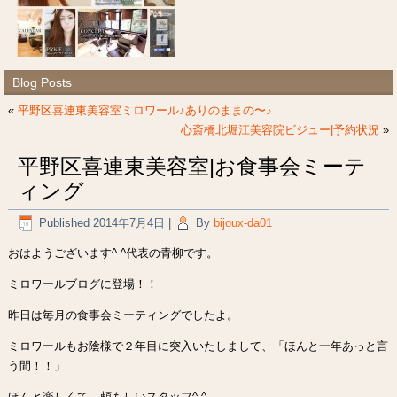
Blog Posts
«
平野区喜連東美容室ミロワール♪ありのままの〜♪
心斎橋北堀江美容院ビジュー|予約状況
»
平野区喜連東美容室|お食事会ミーテ
ィング
Published
2014年7月4日
|
By
bijoux-da01
おはようございます^ ^代表の青柳です。
ミロワールブログに登場！！
昨日は毎月の食事会ミーティングでしたよ。
ミロワールもお陰様で２年目に突入いたしまして、「ほんと一年あっと言
う間！！」
ほんと楽しくて、頼もしいスタッフ^ ^