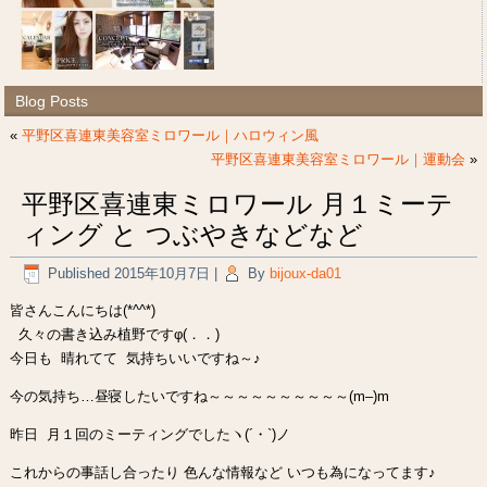
Blog Posts
«
平野区喜連東美容室ミロワール｜ハロウィン風
平野区喜連東美容室ミロワール｜運動会
»
平野区喜連東ミロワール 月１ミーテ
ィング と つぶやきなどなど
Published
2015年10月7日
|
By
bijoux-da01
皆さんこんにちは(*^^*)
久々の書き込み植野ですφ(．．)
今日も 晴れてて 気持ちいいですね～♪
今の気持ち…昼寝したいですね～～～～～～～～～～(m–)m
昨日 月１回のミーティングでしたヽ(´・`)ノ
これからの事話し合ったり 色んな情報など いつも為になってます♪