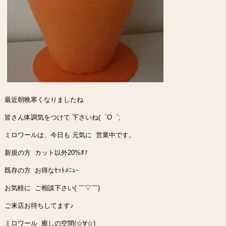
最近朝晩寒くなりましたね
皆さん体調気をつけて 下さいね(゜O゜;
ミロワールは、今日も 元気に 営業中です。
新規の方 カット以外20%ｵﾌ
既存の方 お得なｾｯﾄﾒﾆｭｰ
お気軽に ご相談下さい( ￣▽￣)
ご来店お待ちしてます♪
ミロワール 癒しの空間(☆∀☆)