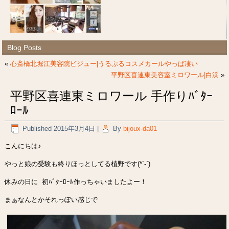
Blog Posts
«
心斎橋北堀江美容院ビジュー|うるぷるコスメカールやっぱ凄い
平野区喜連東美容室ミロワール|白浜
»
平野区喜連東ミロワール 手作りﾊﾞﾀｰ
ﾛｰﾙ
Published
2015年3月4日
|
By
bijoux-da01
こんにちは♪
やっと娘の受験も終りほっとしてる植野です(*´-`)
休みの日に 初ﾊﾞﾀｰﾛｰﾙ作っちゃいましたよー！
まぁなんとかそれっぽい感じで