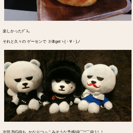
楽しかったﾃﾞｽ｡
それと久々の ゲーセンで ３体getヽ(・∀・)ノ
次回 BIG待ち かなりつっこみそうな予感(@￣□￣@;)！！