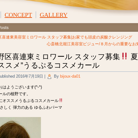
CONCEPT
GALLERY
Posts
区喜連東美容室ミロワール スタッフ募集|お家でも頭皮の炭酸クレンジング
心斎橋北堀江美容室ビジュー/８月からの重要なお
野区喜連東ミロワール スタッフ募集
夏
ススメ”うるぷるコスメカール
ublished
2016年7月19日
|
By
bijoux-da01
はようございます(^-^)
ールの植野です。
にオススメうるぷるコスメカール
やさしく 弾力のある ゆるふわパーマ