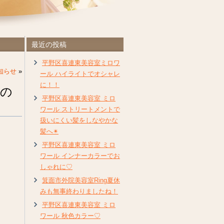
最近の投稿
平野区喜連東美容室ミロワ
知らせ
»
ール ハイライトでオシャレ
に！！
の
平野区喜連東美容室 ミロ
ワール ストリートメントで
扱いにくい髪をしなやかな
髪へ✴︎
平野区喜連東美容室 ミロ
ワール インナーカラーでお
しゃれに♡
箕面市外院美容室Ring夏休
みも無事終わりましたね！
平野区喜連東美容室 ミロ
ワール 秋色カラー♡