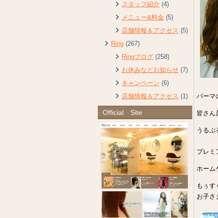
スタッフ紹介
(4)
メニュー&料金
(5)
店舗情報＆アクセス
(5)
Ring
(267)
Ringブログ
(258)
お休みなどお知らせ
(7)
キャンペーン
(6)
パーマ
店舗情報＆アクセス
(1)
Official Site
皆さん
うるぷ
Ｍ
プレミ
ホーム
もぅす
お子さ