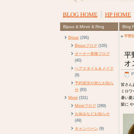
BLOG HOME
HP HOME
Bijoux & Miroir & Ring
Blog 
«
平野
Bijoux
(295)
Bijouxブログ
(105)
平
オーナー青柳ブログ
(40)
オ
ヘアスタイル＆メイク
P
(9)
予約状況や急なお知ら
皆さんお
せ
(83)
ミロワ
暑い夏
Miroir
(331)
髪に 
Miroirブログ
(289)
お休みなどお知らせ
(49)
キャンペーン
(9)