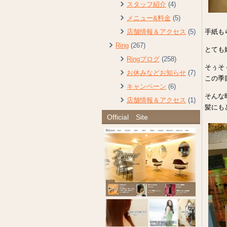
スタッフ紹介
(4)
メニュー&料金
(5)
手紙も
店舗情報＆アクセス
(5)
Ring
(267)
とても
Ringブログ
(258)
そぅそ
お休みなどお知らせ
(7)
この季
キャンペーン
(6)
そんな
店舗情報＆アクセス
(1)
髪にもど
Official Site