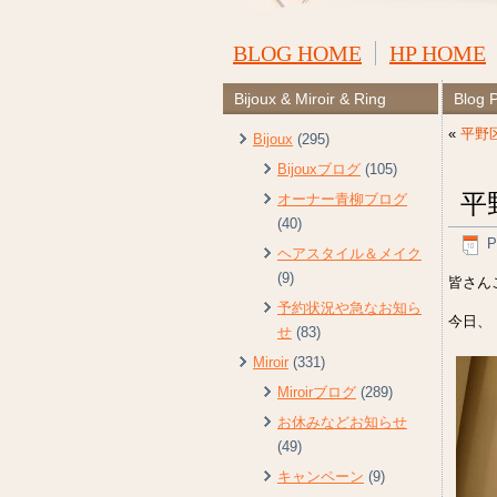
BLOG HOME
HP HOME
Bijoux & Miroir & Ring
Blog 
«
平野
Bijoux
(295)
Bijouxブログ
(105)
平
オーナー青柳ブログ
(40)
P
ヘアスタイル＆メイク
(9)
皆さんこ
予約状況や急なお知ら
今日、
せ
(83)
Miroir
(331)
Miroirブログ
(289)
お休みなどお知らせ
(49)
キャンペーン
(9)