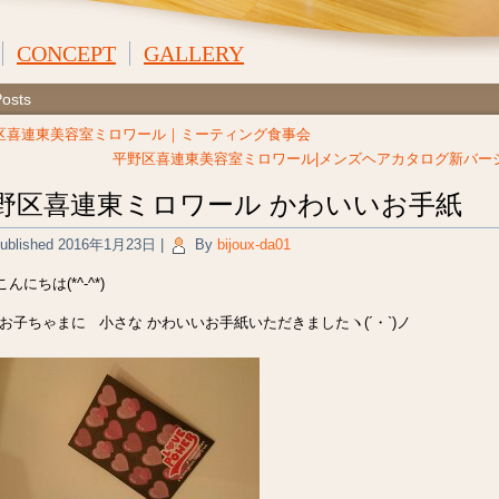
CONCEPT
GALLERY
Posts
区喜連東美容室ミロワール｜ミーティング食事会
平野区喜連東美容室ミロワール|メンズヘアカタログ新バー
野区喜連東ミロワール かわいいお手紙
ublished
2016年1月23日
|
By
bijoux-da01
んにちは(*^-^*)
 お子ちゃまに 小さな かわいいお手紙いただきましたヽ(´・`)ノ