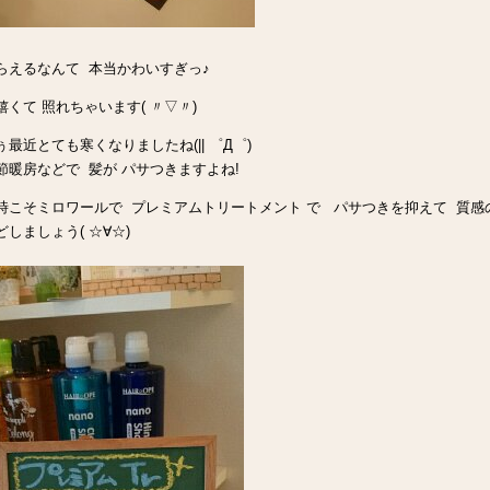
らえるなんて 本当かわいすぎっ♪
嬉くて 照れちゃいます( 〃▽〃)
ぅ最近とても寒くなりましたね(|| ゜Д゜)
節暖房などで 髪が パサつきますよね!
時こそミロワールで プレミアムトリートメント で パサつきを抑えて 質感
しましょう( ☆∀☆)