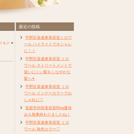
最近の投稿
平野区喜連東美容室ミロワ
ジョン
»
ール ハイライトでオシャレ
に！！
平野区喜連東美容室 ミロ
ワール ストリートメントで
扱いにくい髪をしなやかな
髪へ✴︎
平野区喜連東美容室 ミロ
ワール インナーカラーでお
しゃれに♡
箕面市外院美容室Ring夏休
みも無事終わりましたね！
平野区喜連東美容室 ミロ
ワール 秋色カラー♡