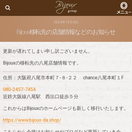
Bijoux
2024年10月4日
Bijoux移転先の店舗情報などのお知らせ
更新が遅れてしまい申し訳ございません。
Bijouxの移転先の八尾店舗情報です。
住所：大阪府八尾市本町７-８-２２
chance
八尾本町１
F
080-2457-7454
近鉄大阪線八尾駅 西出口徒歩５分
これからはBijouxのホームページも新しく移行いたします。
https://www.bijoux-da.shop/
こちらから今後はお知らせやブログなど更新していき今