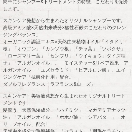
簡単にシャンプー&トリートメントの特徴、こだわりを紹介
します。
スキンケア発想から生まれたオリジナルシャンプーです。
高級アミノ酸×天然由来成分×酸性石鹸のこだわりのクレン
ジングバランス。
オーガニック認証エキス×天然由来植物オイル「イタドリ
根」「オウゴン」「カンゾウ根」「チャ葉」「ツボクサ」
「ローズマリー葉」「センブリ」「ウイキョウ」ダイズ種
子」「アルガンオイル」。 モイスチャー&リペア効果「ア
ルガンオイル」「ユズセラミド」「ヒアルロン酸」。エイ
ジングケア「抗酸化作用」配合。
ダブルフレグランス「ラフランス&ローズ」
スキンケア・美容液発想から生まれたオリジナルトリート
メントです。
髪潤う、天然保湿成分 「ハチミツ」「マカデミアナッツ
油」「アルガンオイル」「ホホバ油」「シアバター」「オ
リーブオイル」配合!
天然由来成分で毛髪補修 「セラミド」「羽毛ケラチン」