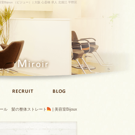
室Bijoux （ビジュー） | 大阪 心斎橋 求人 北堀江 平野区
ワール 髪の整体ストレート
| 美容室Bijoux