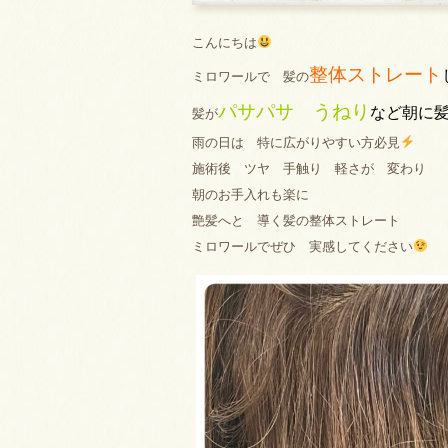
こんにちは
整体ストレート
ミロワールで 髪の
パサパサ うねり
など
朝に
髪が
雨の日は 特に広がりやすい方必見
施術後 ツヤ 手触り 軽さが 変わり
朝のお手入れも楽に
艶髪へと 導く髪の整体ストレート
ミロワールでぜひ 実感してください