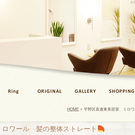
美容
HOME
> 平野区喜連東美容室 ミロ
ミロワール 髪の整体ストレート