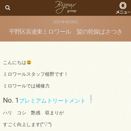
Bijoux
2021年4月28日
平野区喜連東ミロワール 髪の乾燥ぱさつき
こんにちは
ミロワールスタッフ植野です！
ミロワールでは補修力
No. 1
プレミアムトリートメント
ハリ コシ 艶感 収まりが
すごく向上します(°▽°)