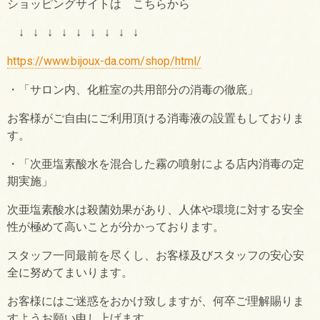
ショッピングサイトは こちらから
↓
↓
↓
↓
↓
↓
↓
↓
↓
https://www.bijoux-da.com/shop/html/
・「サロン内、化粧室の共用部分の消毒の徹底」
お客様がご自由にご利用頂ける消毒液の設置もしておりま
す。
・「次亜塩素酸水を混合した霧の噴射による店内消毒の定
期実施」
次亜塩素酸水は殺菌効果があり、人体や環境に対する安全
性が極めて高いことが分かっております。
スタッフ一同最前を尽くし、お客様及びスタッフの安心安
全に努めてまいります。
お客様にはご迷惑をおかけ致しますが、何卒ご理解賜りま
すようお願い申し上げます。