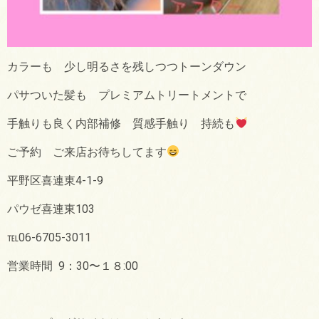
カラーも 少し明るさを残しつつトーンダウン
パサついた髪も プレミアムトリートメントで
手触りも良く内部補修 質感手触り 持続も
ご予約 ご来店お待ちしてます
平野区喜連東
4-1-9
パウゼ喜連東
103
℡
06-6705-3011
営業時間
9
：
30
〜１８
:00